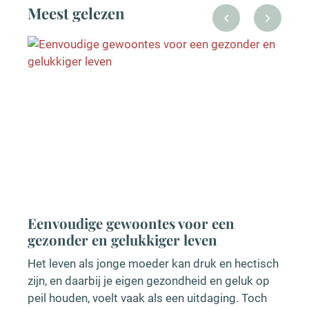
Meest gelezen
or een
Mindfulness in het moedersch
even
blijf je kalm
 druk en hectisch
Het moederschap is een prachtige, 
heid en geluk op
uitdagende taak. Tussen alle
uitdaging. Toch
verantwoordelijkheden door kan het la