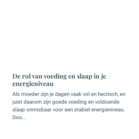
 slaap in je
De voordelen van het ve
schermtijd voor je gezon
aak vol en hectisch, en
Tegenwoordig is het bijna onm
voeding en voldoende
dag door te brengen zonder ge
stabiel energieniveau.
van een smartphone, tablet of
werkgerelateer...